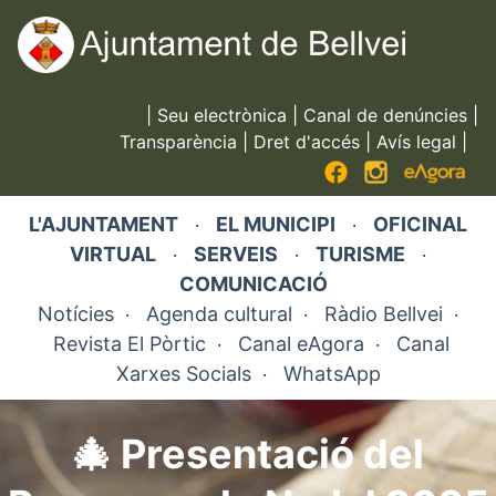
Vés
al
contingut
|
Seu electrònica
|
Canal de denúncies
|
Transparència
|
Dret d'accés
|
Avís legal
|
L'AJUNTAMENT
EL MUNICIPI
OFICINAL
·
·
VIRTUAL
SERVEIS
TURISME
·
·
·
COMUNICACIÓ
Notícies
Agenda cultural
Ràdio Bellvei
·
·
·
Revista El Pòrtic
Canal eAgora
Canal
·
·
Xarxes Socials
WhatsApp
·
🎄 Presentació del