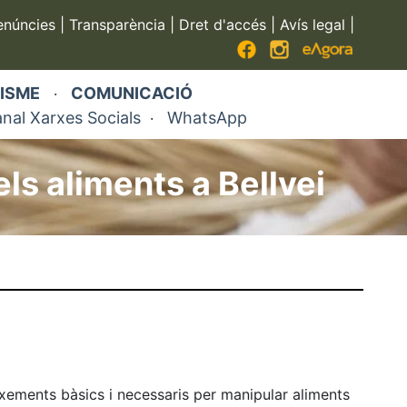
enúncies
|
Transparència
|
Dret d'accés
|
Avís legal
|
ISME
COMUNICACIÓ
·
nal Xarxes Socials
WhatsApp
·
ls aliments a Bellvei
ixements bàsics i necessaris per manipular aliments