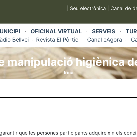
|
Seu electrònica
|
Canal de d
UNICIPI
OFICINAL VIRTUAL
SERVEIS
TUR
·
·
·
àdio Bellvei
Revista El Pòrtic
Canal eAgora
Ca
·
·
·
e manipulació higiènica de
Inici
garantir que les persones participants adquireixin els cone