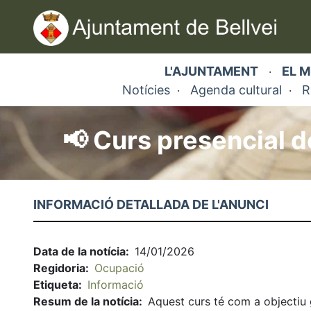
Vés
al
contingut
L'AJUNTAMENT
EL M
·
Notícies
Agenda cultural
R
·
·
📢 Curs presencial d
Fil
d'ariadna
INFORMACIÓ DETALLADA DE L'ANUNCI
Data de la notícia
14/01/2026
Regidoria
Ocupació
Etiqueta
Informació
Resum de la notícia
Aquest curs té com a objectiu 