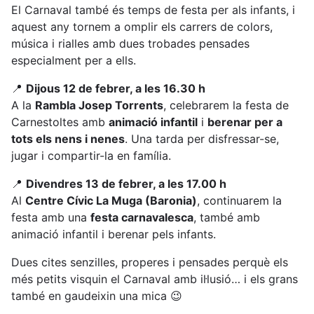
El Carnaval també és temps de festa per als infants, i
aquest any tornem a omplir els carrers de colors,
música i rialles amb dues trobades pensades
especialment per a ells.
📍
Dijous 12 de febrer, a les 16.30 h
A la
Rambla Josep Torrents
, celebrarem la festa de
Carnestoltes amb
animació infantil
i
berenar per a
tots els nens i nenes
. Una tarda per disfressar-se,
jugar i compartir-la en família.
📍
Divendres 13 de febrer, a les 17.00 h
Al
Centre Cívic La Muga (Baronia)
, continuarem la
festa amb una
festa carnavalesca
, també amb
animació infantil i berenar pels infants.
Dues cites senzilles, properes i pensades perquè els
més petits visquin el Carnaval amb il·lusió… i els grans
també en gaudeixin una mica 😉