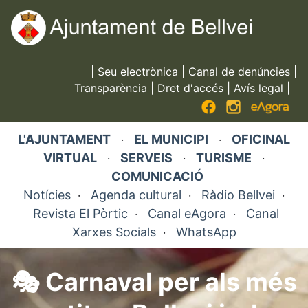
Vés
al
contingut
|
Seu electrònica
|
Canal de denúncies
|
Transparència
|
Dret d'accés
|
Avís legal
|
L'AJUNTAMENT
EL MUNICIPI
OFICINAL
·
·
VIRTUAL
SERVEIS
TURISME
·
·
·
COMUNICACIÓ
Notícies
Agenda cultural
Ràdio Bellvei
·
·
·
Revista El Pòrtic
Canal eAgora
Canal
·
·
Xarxes Socials
WhatsApp
·
🎭 Carnaval per als més