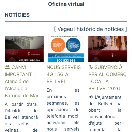
Oficina virtual
NOTÍCIES
[ Vegeu l'històric de notícies ]
🏛️ CANVI
NOUS SERVEIS
🎯 SUBVENCIÓ
IMPORTANT |
4G I 5G A
PER AL COMERÇ
Atenció de
BELLVEI
LOCAL A
l'Alcalde a
BELLVEI 2026
En les
Baronia de Mar
pròximes
📢 L'Ajuntament
setmanes, les
de Bellvei ha
A partir d'ara,
operadores de
obert la
l'alcalde de
telefonia mòbil
convocatòria
Bellvei atendrà
activaran els
d'ajuts per
els veïns i
nous serveis
fomentar la
veïnes de