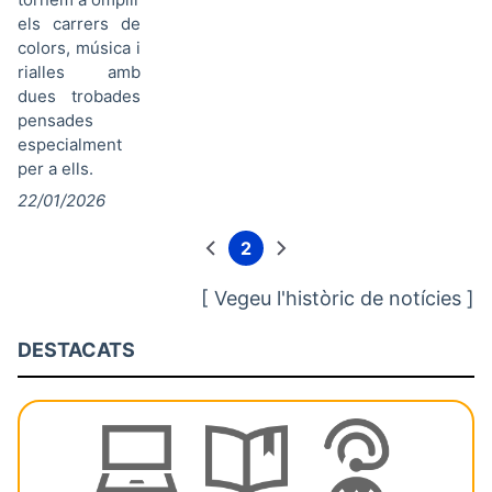
els carrers de
colors, música i
rialles amb
dues trobades
pensades
especialment
per a ells.
22/01/2026
2
Pàgina
Pàgina
Pàgina
Paginació
anterior
actual
següent
[ Vegeu l'històric de notícies ]
DESTACATS