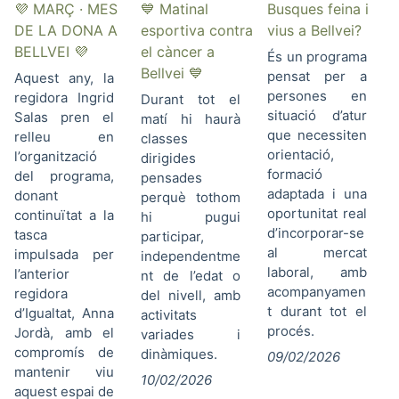
💜 MARÇ · MES
💙 Matinal
Busques feina i
DE LA DONA A
esportiva contra
vius a Bellvei?
BELLVEI 💜
el càncer a
És un programa
Bellvei 💙
pensat per a
Aquest any, la
persones en
regidora Ingrid
Durant tot el
situació d’atur
Salas pren el
matí hi haurà
que necessiten
relleu en
classes
orientació,
l’organització
dirigides
formació
del programa,
pensades
adaptada i una
donant
perquè tothom
oportunitat real
continuïtat a la
hi pugui
d’incorporar-se
tasca
participar,
al mercat
impulsada per
independentme
laboral, amb
l’anterior
nt de l’edat o
acompanyamen
regidora
del nivell, amb
t durant tot el
d’Igualtat, Anna
activitats
procés.
Jordà, amb el
variades i
compromís de
dinàmiques.
09/02/2026
mantenir viu
10/02/2026
aquest espai de