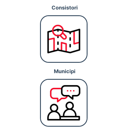
paisatge
Consistori
característic del
Penedès i situat a
només deu minuts
del mar
Mediterrani, el
poble conserva
amb orgull el seu
patrimoni rural i
cultural, on les
tradicions
catalanes prenen
Municipi
vida en cada
celebració i en
cada detall del
dia a dia.
"Bellvei és un lloc
on la memòria del
passat conviu
amb la vitalitat