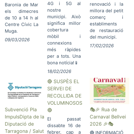
4G i 5G al
renovació i la
Baronia de Mar
nostre
millora del petit
els dimecres
municipi. Això
comerç i
de 10 a 14 h al
significa millor
establiments
Centre Cívic La
cobertura
de restauració
Muga.
mòbil i
del municipi.
09/03/2026
connexions
17/02/2026
més ràpides
per a tots. Una
bona notícia!📱
18/02/2026
🔴 SUSPÈS EL
SERVEI DE
RECOLLIDA DE
VOLUMINOSOS
Subvenció Pla
🎭🎉 Rua de
🔴
ImpulsDipta de la
Carnaval Bellvei
El passat
Diputació de
2026 🎉🎭
dissabte 16 de
Tarragona / Salut
febrer, cap a
🔴 INFORMACIÓ