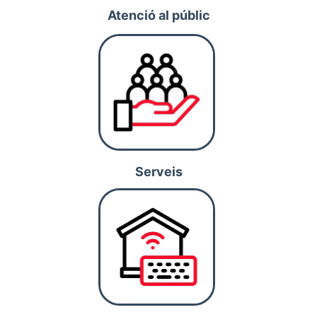
del present,
Atenció al públic
oferint un entorn
acollidor i ben
connectat per
descobrir i
gaudir."
Serveis