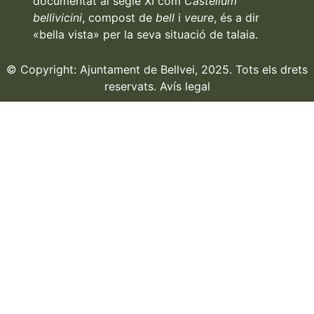
documentat al segle XI com
Castellum
bellivicini
, compost de
bell
i
veure
, és a dir
«bella vista» per la seva situació de talaia.
© Copyright: Ajuntament de Bellvei, 2025. Tots els drets
reservats.
Avís legal