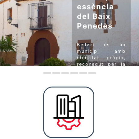
essència
del Baix
Penedès
Bellvei és un
municipi amb
identitat pròpia,
reconegut per la
seva tradició
artesanal en la
confecció de les
emblemàtiques
gorres de cop.
Amb un nucli
històric
pintoresc,
envoltat de
vinyes que
dibuixen el