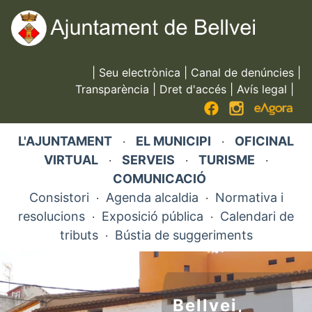
Vés
al
contingut
|
Seu electrònica
|
Canal de denúncies
|
Transparència
|
Dret d'accés
|
Avís legal
|
L'AJUNTAMENT
EL MUNICIPI
OFICINAL
·
·
VIRTUAL
SERVEIS
TURISME
·
·
·
COMUNICACIÓ
Consistori
Agenda alcaldia
Normativa i
·
·
resolucions
Exposició pública
Calendari de
·
·
tributs
Bústia de suggeriments
·
Bellvei,