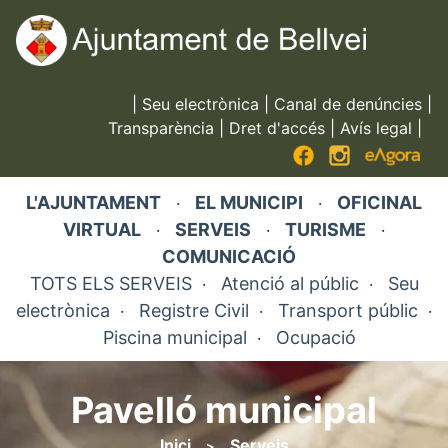
Vés
al
contingut
|
Seu electrònica
|
Canal de denúncies
|
Transparència
|
Dret d'accés
|
Avís legal
|
L'AJUNTAMENT
EL MUNICIPI
OFICINAL
·
·
VIRTUAL
SERVEIS
TURISME
·
·
·
COMUNICACIÓ
TOTS ELS SERVEIS
Atenció al públic
Seu
·
·
electrònica
Registre Civil
Transport públic
·
·
·
Piscina municipal
Ocupació
·
Pavelló municipal
Inici
Serveis