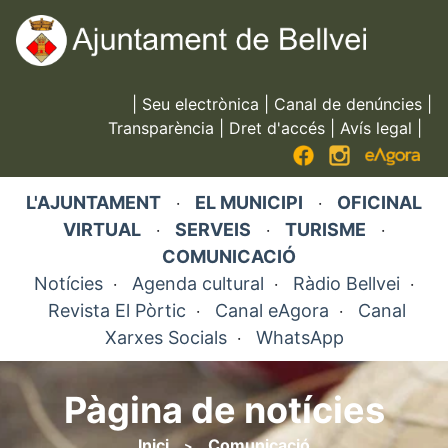
Vés
al
contingut
|
Seu electrònica
|
Canal de denúncies
|
Transparència
|
Dret d'accés
|
Avís legal
|
L'AJUNTAMENT
EL MUNICIPI
OFICINAL
·
·
VIRTUAL
SERVEIS
TURISME
·
·
·
COMUNICACIÓ
Notícies
Agenda cultural
Ràdio Bellvei
·
·
·
Revista El Pòrtic
Canal eAgora
Canal
·
·
Xarxes Socials
WhatsApp
·
Pàgina de notícies
Inici
Comunicació