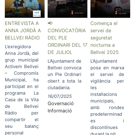
ENTREVISTA A
📢
Comença el
ANNA JORDÀ A
CONVOCATÒRIA
servei de
BELLVEI RÀDIO
DEL PLE
seguretat
ORDINARI DEL 17
nocturna a
L’exregidora
DE JULIOL
Bellvei 2025
Anna Jordà, del
grup municipal
L’Ajuntament de
L’Ajuntament
Activem Bellvei
Bellvei convoca
posa en marxa
– Compromís
un Ple Ordinari
el servei de
Municipal, ha
obert a tota la
vigilància per
participat en el
ciutadania.
les
programa La
instal·lacions
16/07/2025
Casa de la Vila
municipals,
Governació
de Bellvei
amb rondes
Informació
Ràdio per
predeterminad
compartir el
es i
seu balanç
discontínues
personal
durant la nit.