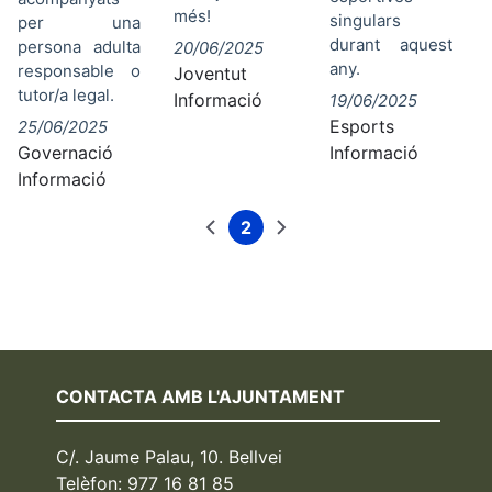
més!
singulars
per una
durant aquest
persona adulta
20/06/2025
any.
responsable o
Joventut
tutor/a legal.
Informació
19/06/2025
Esports
25/06/2025
Governació
Informació
Informació
2
Pàgina
Pàgina
Pàgina
Paginació
anterior
actual
següent
CONTACTA AMB L'AJUNTAMENT
C/. Jaume Palau, 10. Bellvei
Telèfon: 977 16 81 85