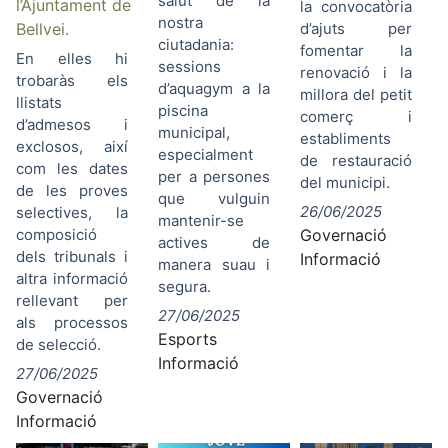
salut de la
l’Ajuntament de
la convocatòria
nostra
Bellvei.
d’ajuts per
ciutadania:
fomentar la
En elles hi
sessions
renovació i la
trobaràs els
d’aquagym a la
millora del petit
llistats
piscina
comerç i
d’admesos i
municipal,
establiments
exclosos, així
especialment
de restauració
com les dates
per a persones
del municipi.
de les proves
que vulguin
26/06/2025
selectives, la
mantenir-se
composició
Governació
actives de
dels tribunals i
Informació
manera suau i
altra informació
segura.
rellevant per
27/06/2025
als processos
Esports
de selecció.
Informació
27/06/2025
Governació
Informació