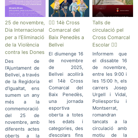
25 de novembre,
🏃‍♀️ 14è Cross
Talls de
Dia Internacional
Comarcal del
circulació pel
per a l’Eliminació
Baix Penedès a
Cross Comarcal
de la Violència
Bellvei
Escolar 🏃‍♀️
contra les Dones
El diumenge 16
Informem que
de novembre
el dissabte 16
Des de
de 2025,
de novembre,
l’Ajuntament de
Bellvei acollirà
entre les 9:00 i
Bellvei, a través
el 14è Cross
les 15:00 h, els
de la Regidoria
Comarcal del
carrers Josep
d’Igualtat, ens
Baix Penedès,
Urgell i Vidal,
sumem un any
una jornada
Poliesportiu i
més a la
esportiva
Montserrat,
commemoració
oberta a totes
romandran
del 25 de
les edats i
tancats a la
novembre, amb
categories, des
circulació amb
diferents actes
d’escolars fins
motiu de la
oberts a la