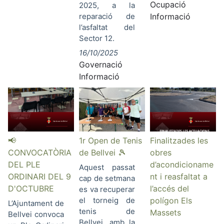
Ocupació
2025, a la
reparació de
Informació
l’asfaltat del
Sector 12.
16/10/2025
Governació
Informació
📢
1r Open de Tenis
Finalitzades les
CONVOCATÒRIA
de Bellvei 🎾
obres
DEL PLE
d’acondicioname
Aquest passat
ORDINARI DEL 9
nt i reasfaltat a
cap de setmana
D'OCTUBRE
l’accés del
es va recuperar
el torneig de
polígon Els
L’Ajuntament de
tenis de
Massets
Bellvei convoca
Bellvei, amb la