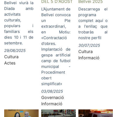
DEL 5 D'AGOST
Bellvei 2025
Bellvei viurà la
Diada amb
L’Ajuntament de
Descarrega el
activitats
Bellvei convoca
programa
culturals,
un Ple
complet aquí o
populars i
extraordinari,
a l'enllaç que
familiars els
en Motiu:
trobaràs al
dies 10 i 11 de
«Contractació
nostre perfil
setembre.
d'obres.
30/07/2025
Implantació de
29/08/2025
Cultura
gespa artificial
Cultura
Informació
camp de futbol
Actes
municipal -
Procediment
obert
simplificat»
03/08/2025
Governació
Informació