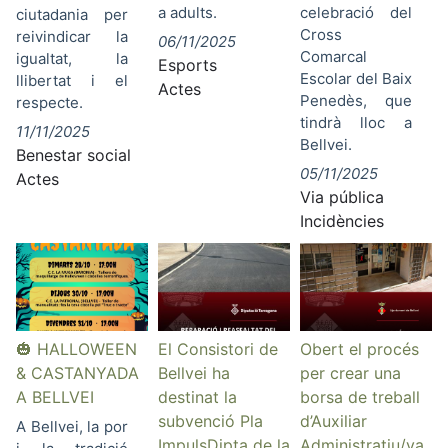
a adults.
celebració del
ciutadania per
Cross
reivindicar la
06/11/2025
Comarcal
igualtat, la
Esports
Escolar del Baix
llibertat i el
Actes
Penedès, que
respecte.
tindrà lloc a
11/11/2025
Bellvei.
Benestar social
05/11/2025
Actes
Via pública
Incidències
🎃 HALLOWEEN
El Consistori de
Obert el procés
& CASTANYADA
Bellvei ha
per crear una
A BELLVEI
destinat la
borsa de treball
subvenció Pla
d’Auxiliar
A Bellvei, la por
ImpulsDipta de la
Administratiu/va