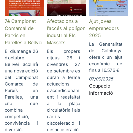
7è Campionat
Afectacions a
Ajut joves
Comarcal de
l’accés al polígon
emprenedors
Parxís en
industrial Els
2025
Parelles a Bellvei
Massets
La Generalitat
de Catalunya
El diumenge 26
Els propers
ofereix un ajut
d’octubre,
dijous 26 i
econòmic de
Bellvei acollirà
divendres 27
fins a 16.576 €
una nova edició
de setembre es
del Campionat
duran a terme
07/09/2025
Comarcal de
actuacions
Ocupació
Parxís en
d’acondicionam
Informació
Parelles, una
ent i reasfaltat
cita que
a la plaça
combina
circulatòria i als
competició,
carrils
convivència i
d’acceleració i
diversió.
desacceleració