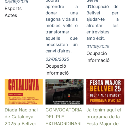
podràs
Servei
05/09/2025
aprendre a
d’Ocupació de
Esports
donar una
Bellvei per
Actes
segona vida als
ajudar-te a
mobles vells o
afrontar les
transformar
entrevistes
aquells que
amb èxit.
necessiten un
01/09/2025
canvi d’aires.
Ocupació
02/09/2025
Informació
Ocupació
Informació
Diada Nacional
CONVOCATÒRIA
Ja tenim aquí el
de Catalunya
DEL PLE
programa de la
2025 a Bellvei
EXTRAORDINARI
Festa Major de