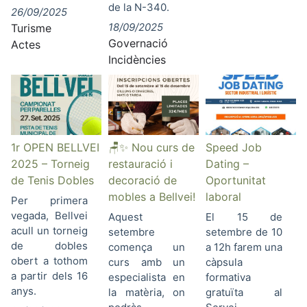
de la N-340.
26/09/2025
18/09/2025
Turisme
Governació
Actes
Incidències
1r OPEN BELLVEI
🪑✨ Nou curs de
Speed Job
2025 – Torneig
restauració i
Dating –
de Tenis Dobles
decoració de
Oportunitat
mobles a Bellvei!
laboral
Per primera
vegada, Bellvei
Aquest
El 15 de
acull un torneig
setembre
setembre de 10
de dobles
comença un
a 12h farem una
obert a tothom
curs amb un
càpsula
a partir dels 16
especialista en
formativa
anys.
la matèria, on
gratuïta al