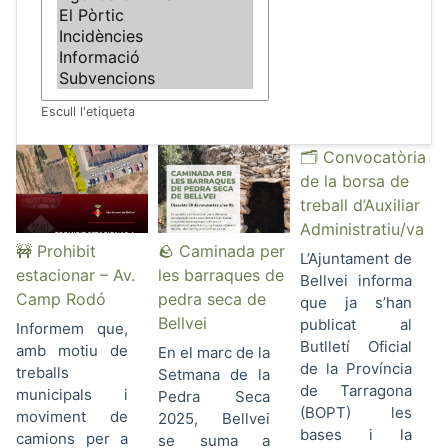
Escull l'etiqueta
🗂️ Convocatòria
de la borsa de
treball d’Auxiliar
Administratiu/va
🚧 Prohibit
🪨 Caminada per
L’Ajuntament de
estacionar – Av.
les barraques de
Bellvei informa
Camp Rodó
pedra seca de
que ja s’han
Bellvei
publicat al
Informem que,
Butlletí Oficial
amb motiu de
En el marc de la
de la Província
treballs
Setmana de la
de Tarragona
municipals i
Pedra Seca
(BOPT) les
moviment de
2025, Bellvei
bases i la
camions per a
se suma a