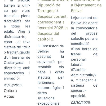
i la tradició
Diputació de
a l’Ajuntament de
tornen a unir-
se per viure
Tarragona /
Bellvei
tres dies plens
despesa corrent,
L’Ajuntament de
d’activitats per
corresponent a
Bellvei ha obert
a totes les
l’exercici 2025, a
la convocatòria
edats. Vine a
despesa del
del procés
disfressar-te,
selectiu per a la
capítol 2.
crear la teva
constitució
El Consistori de
cistella de “truc
d’una borsa de
Bellvei ha
o tracte”, gaudir
treball de
destinat la
d’un berenar de
personal
subvenció per
Castanyada i
laboral
restablir els
divertir-te amb
d’Auxiliar
béns i drets
espectacles i
Administratiu/v
afectats per
animació!
a, mitjançant el
fenòmens
21/10/2025
sistema de
meteorològics i
Cultura
concurs-
altres
oposició.
Actes
situacions
08/10/2025
excepcionals