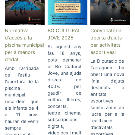
Normativa
BO CULTURAL
Convocatòria
d'accés a la
JOVE 2025
oberta d’ajuts
piscina municipal
per activitats
Si aquest any
per a menors
esportives!
fas 18 anys,
d’edat
pots demanar
La Diputació de
el Bo Cultural
Tarragona ha
Amb l’arribada
Jove, una ajuda
obert una nova
de l’estiu i
directa de
línia d’ajuts
l’obertura de la
400 € per
destinats a
piscina
gaudir de
entitats
municipal,
cultura: llibres,
esportives
recordem que
concerts,
sense ànim de
els infants de 4
teatre, cinema,
lucre per a la
a 11 anys
subscripcions
realització
hauran de venir
digitals,
d’activitats
sempre
videojocs i molt
esportives
acompanyats