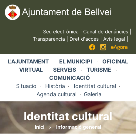
Vés
al
contingut
|
Seu electrònica
|
Canal de denúncies
|
Transparència
|
Dret d'accés
|
Avís legal
|
L'AJUNTAMENT
EL MUNICIPI
OFICINAL
·
·
VIRTUAL
SERVEIS
TURISME
·
·
·
COMUNICACIÓ
Situacio
Història
Identitat cultural
·
·
·
Agenda cultural
Galeria
·
Identitat cultural
Inici
Informació general
Fil