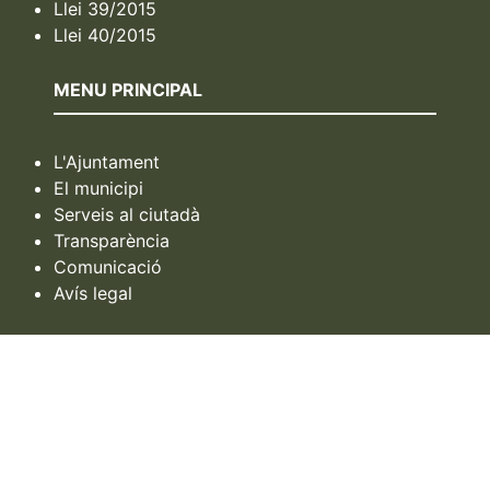
Llei 39/2015
Llei 40/2015
MENU PRINCIPAL
L'Ajuntament
El municipi
Serveis al ciutadà
Transparència
Comunicació
Avís legal
SOBRE EL MUNICIPI
Bellvei és un municipi de la comarca del Baix
Penedès.
Escrit antigament com Bellvehi o Bellvey, està